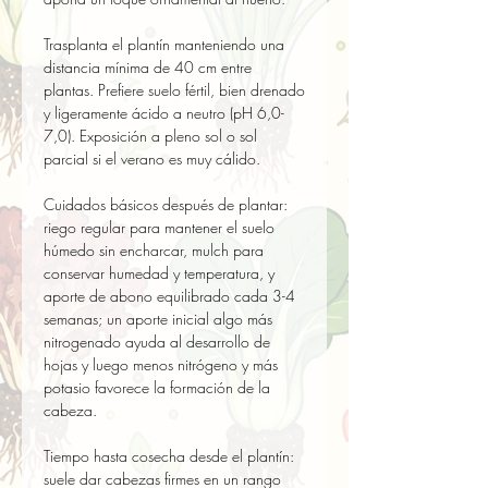
Trasplanta el plantín manteniendo una 
distancia mínima de 40 cm entre 
plantas. Prefiere suelo fértil, bien drenado 
y ligeramente ácido a neutro (pH 6,0-
7,0). Exposición a pleno sol o sol 
parcial si el verano es muy cálido.

Cuidados básicos después de plantar: 
riego regular para mantener el suelo 
húmedo sin encharcar, mulch para 
conservar humedad y temperatura, y 
aporte de abono equilibrado cada 3-4 
semanas; un aporte inicial algo más 
nitrogenado ayuda al desarrollo de 
hojas y luego menos nitrógeno y más 
potasio favorece la formación de la 
cabeza.

Tiempo hasta cosecha desde el plantín: 
suele dar cabezas firmes en un rango 