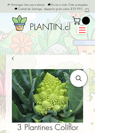
🌱 Almácigos listos para plantar · 🚚 Envíos a todo Chile protegidos
· 🚚 Ciudad de Santiago: despacho gratis sobre $29.990
(*)
PLANTIN.cl
3 Plantines Coliflor