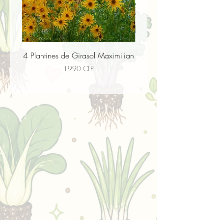
4 Plantines de Girasol Maximilian
4 Plantines de Flor paj
Precio
1990 CLP