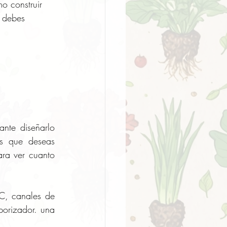
o construir 
 debes 
nte diseñarlo 
s que deseas 
ra ver cuanto 
, canales de 
orizador. una 