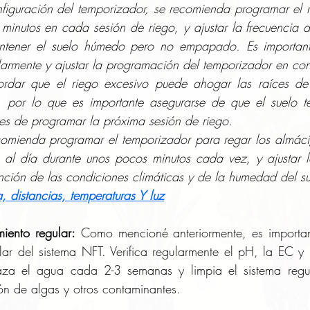
minutos en cada sesión de riego, y ajustar la frecuencia d
tener el suelo húmedo pero no empapado. Es importante 
armente y ajustar la programación del temporizador en co
 por lo que es importante asegurarse de que el suelo ten
es de programar la próxima sesión de riego. 
al día durante unos pocos minutos cada vez, y ajustar la
unción de las condiciones climáticas y de la humedad del su
 distancias, temperaturas Y luz
iento regular:
 Como mencioné anteriormente, es important
ar del sistema NFT. Verifica regularmente el pH, la EC y l
za el agua cada 2-3 semanas y limpia el sistema regul
ón de algas y otros contaminantes.