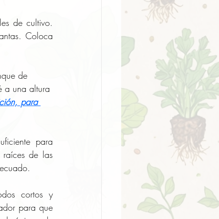
s de cultivo. 
antas. Coloca 
nque de 
 a una altura 
ción, para 
ficiente para 
raíces de las 
decuado.
dos cortos y 
ador para que 