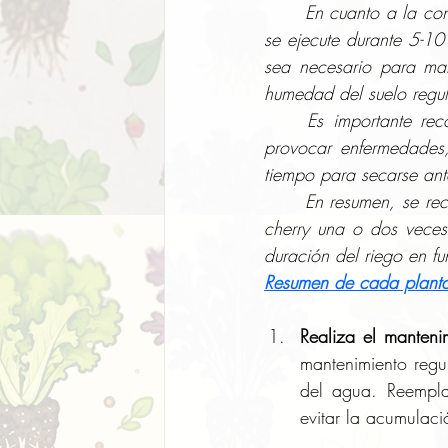
	En cuanto a la configuración del temporizador, se recomienda programar el riego para que 
se ejecute durante 5-10 
sea necesario para man
humedad del suelo regul
	Es importante recordar que el riego excesivo puede ahogar las raíces de las plantas y 
provocar enfermedades,
tiempo para secarse ant
	En resumen, se recomienda programar el temporizador para regar los almácigos de tomate 
cherry una o dos veces 
duración del riego en f
Resumen de cada planta,
Realiza el mantenim
mantenimiento regul
del agua. Reempla
evitar la acumulaci