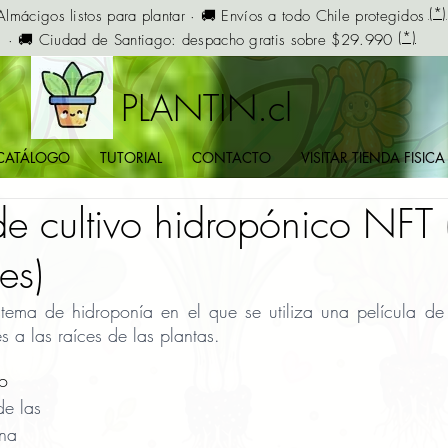
(*)
Almácigos listos para plantar · 🚚 Envíos a todo Chile protegidos
(*)
· 🚚 Ciudad de Santiago: despacho gratis sobre $29.990
PLANTIN.cl
CATÁLOGO
TUTORIAL
CONTACTO
VISITAR TIENDA FISICA
de cultivo hidropónico NFT 
es)
stema de hidroponía en el que se utiliza una película de a
es a las raíces de las plantas.
de las 
na 