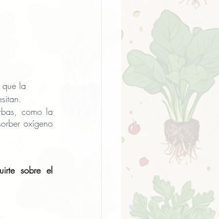
 que la 
esitan.
rbas, como la 
orber oxígeno 
irte sobre el 