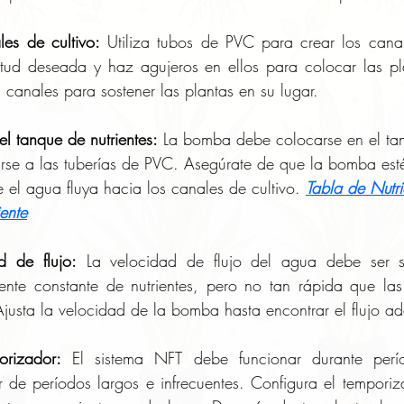
les de cultivo:
 Utiliza tubos de PVC para crear los canale
itud deseada y haz agujeros en ellos para colocar las pl
 canales para sostener las plantas en su lugar.
el tanque de nutrientes:
 La bomba debe colocarse en el ta
arse a las tuberías de PVC. Asegúrate de que la bomba esté
el agua fluya hacia los canales de cultivo. 
Tabla de Nutri
iente
d de flujo:
 La velocidad de flujo del agua debe ser su
ente constante de nutrientes, pero no tan rápida que las 
Ajusta la velocidad de la bomba hasta encontrar el flujo a
orizador:
 El sistema NFT debe funcionar durante perío
r de períodos largos e infrecuentes. Configura el temporiz