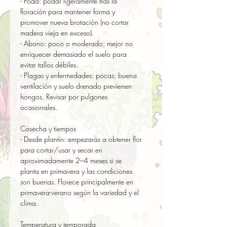
- Poda: podar ligeramente tras la 
floración para mantener forma y 
promover nueva brotación (no cortar 
madera vieja en exceso).  

- Abono: poco o moderado; mejor no 
enriquecer demasiado el suelo para 
evitar tallos débiles.  

- Plagas y enfermedades: pocas; buena 
ventilación y suelo drenado previenen 
hongos. Revisar por pulgones 
ocasionales.

Cosecha y tiempos

- Desde plantín: empezarás a obtener flor 
para cortar/usar y secar en 
aproximadamente 2–4 meses si se 
planta en primavera y las condiciones 
son buenas. Florece principalmente en 
primavera-verano según la variedad y el 
clima.

Temperatura y temporada
