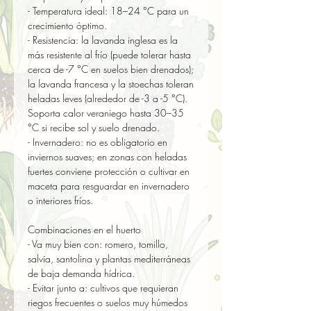
- Temperatura ideal: 18–24 °C para un 
crecimiento óptimo.  

- Resistencia: la lavanda inglesa es la 
más resistente al frío (puede tolerar hasta 
cerca de -7 °C en suelos bien drenados); 
la lavanda francesa y la stoechas toleran 
heladas leves (alrededor de -3 a -5 °C). 
Soporta calor veraniego hasta 30–35 
°C si recibe sol y suelo drenado.  

- Invernadero: no es obligatorio en 
inviernos suaves; en zonas con heladas 
fuertes conviene protección o cultivar en 
maceta para resguardar en invernadero 
o interiores fríos.

Combinaciones en el huerto

- Va muy bien con: romero, tomillo, 
salvia, santolina y plantas mediterráneas 
de baja demanda hídrica.  

- Evitar junto a: cultivos que requieran 
riegos frecuentes o suelos muy húmedos 