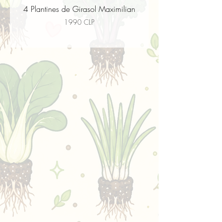
4 Plantines de Girasol Maximilian
4 Plantines de Flor paj
Precio
1990 CLP