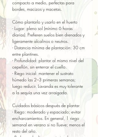
compacto a medio, perfectas para 
bordes, macizos y macetas.

Cómo plantarlo y usarlo en el huerto

- Lugar: pleno sol (mínimo 6 horas 
diarias). Prefieren suelos bien drenados y 
ligeramente alcalinos o neutros.  

- Distancia mínima de plantación: 30 cm 
entre plantines.  

- Profundidad: plantar al mismo nivel del 
cepellón, sin enterrar el cuello.  

- Riego inicial: mantener el sustrato 
húmedo las 2–3 primeras semanas; 
luego reducir. Lavanda es muy tolerante 
a la sequía una vez arraigada.

Cuidados básicos después de plantar

- Riego: moderado y espaciado; evitar 
encharcamientos. En general, 1 riego 
semanal en verano si no llueve; menos el 
resto del año.  
