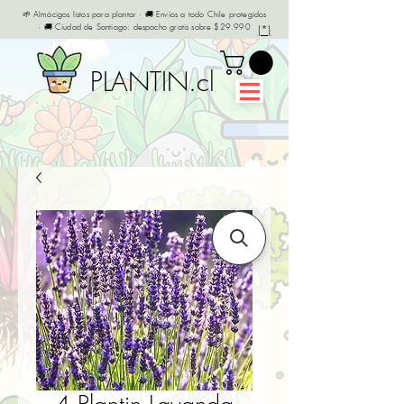
🌱 Almácigos listos para plantar · 🚚 Envíos a todo Chile protegidos
· 🚚 Ciudad de Santiago: despacho gratis sobre $29.990
(*)
PLANTIN.cl