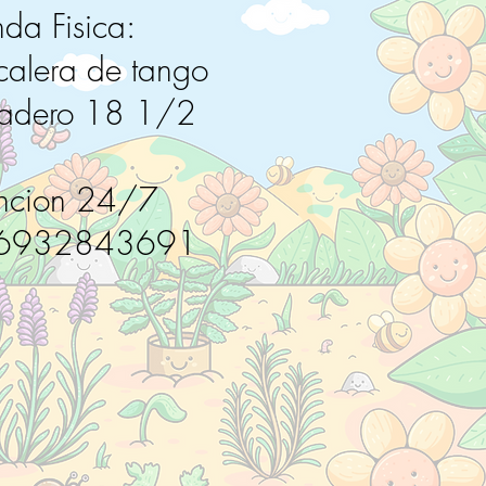
nda Fisica:
calera de tango
radero 18 1/2
ncion 24/7
6932843691