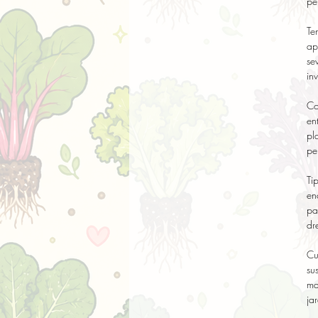
pe
Te
ap
se
in
Co
en
pl
pe
Ti
en
pa
dre
Cu
su
ma
ja