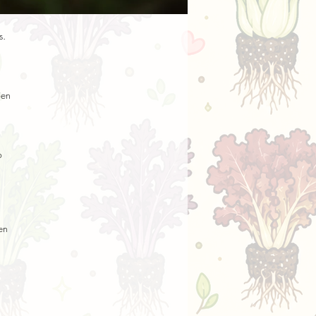
. 
en 
 
n 