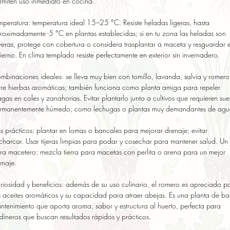
rmiten uso inmediato en cocina.

mperatura: temperatura ideal 15–25 °C. Resiste heladas ligeras, hasta 
roximadamente -5 °C en plantas establecidas; si en tu zona las heladas son 
veras, protege con cobertura o considera trasplantar a maceta y resguardar e
vierno. En clima templado resiste perfectamente en exterior sin invernadero.

mbinaciones ideales: se lleva muy bien con tomillo, lavanda, salvia y romero 
tre hierbas aromáticas; también funciona como planta amiga para repeler 
agas en coles y zanahorias. Evitar plantarlo junto a cultivos que requieren suel
rmanentemente húmedo, como lechugas o plantas muy demandantes de agua
ps prácticos: plantar en lomas o bancales para mejorar drenaje; evitar 
charcar. Usar tijeras limpias para podar y cosechar para mantener salud. Un t
ra macetero: mezcla tierra para macetas con perlita o arena para un mejor 
naje.

riosidad y beneficios: además de su uso culinario, el romero es apreciado po
s aceites aromáticos y su capacidad para atraer abejas. Es una planta de baj
ntenimiento que aporta aroma, sabor y estructura al huerto, perfecta para 
rdineros que buscan resultados rápidos y prácticos.