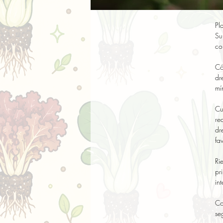
Pl
Su
co
Có
dr
mí
Cu
re
dr
fa
Ri
pr
int
Co
se