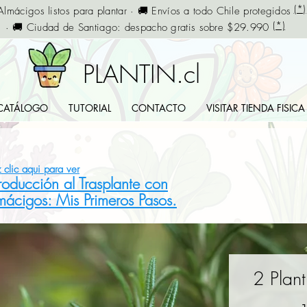
(*)
Almácigos listos para plantar · 🚚 Envíos a todo Chile protegidos
(*)
· 🚚 Ciudad de Santiago: despacho gratis sobre $29.990
PLANTIN.cl
CATÁLOGO
TUTORIAL
CONTACTO
VISITAR TIENDA FISICA
 clic aqui para ver
troducción al Trasplante con
mácigos: Mis Primeros Pasos.
2 Plan