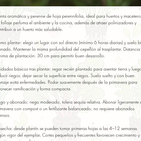
anta aromática y perenne de hoja perennifolia, ideal para huertos y maceteros
 follaje perfuma el ambiente y la cocina, además de atraer polinizadores y 
ntribuir a un huerto más saludable.

mo plantar: elegir un lugar con sol directo (mínimo 6 horas diarias) y suelo bi
enado. Mantener la misma profundidad del cepellón al trasplantar. Distancia 
nima de plantación: 30 cm para permitir buen desarrollo.

idados básicos tras plantar: regar recién plantado para asentar tierra y luego
ducir riegos; dejar secar la superficie entre riegos. Suelo suelto y con buen 
enaje evita enfermedades. Podar suavemente después de la primavera para 
vorecer ramificación y forma compacta.

ego y abonado: riego moderado, tolera sequía relativa. Abonar ligeramente e
imavera con compost o un fertilizante balanceado; no requiere abonados 
ensos.

secha: desde plantín se pueden tomar primeras hojas a las 4–12 semanas 
gún vigor del ejemplar. Cortes pequeños y frecuentes favorecen crecimiento y 