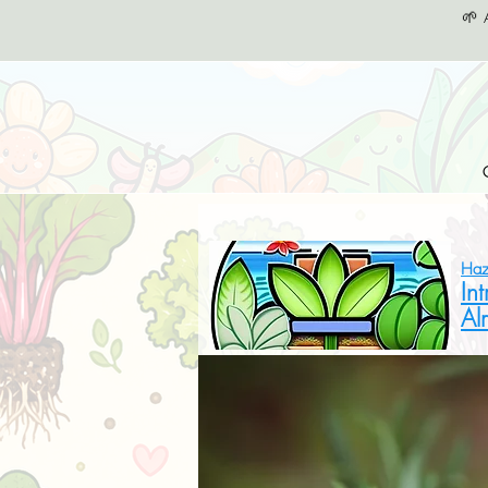
🌱 
Haz
In
Al