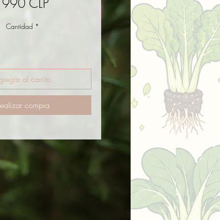
Precio
1990 CLP
Cantidad
*
gregar al carrito
ealizar compra