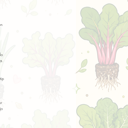
n 
o 
.

ip 
r 
o 