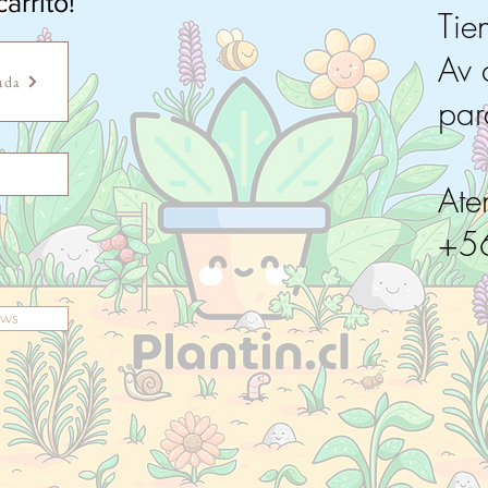
arrito!
Tie
Av 
uda
pa
Ate
+5
ews