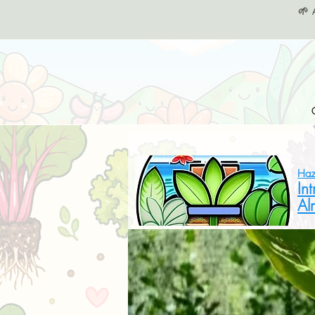
🌱 
Haz
In
Al