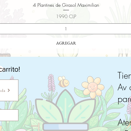
Vista rápida
4 Plantines de Girasol Maximilian
Precio
1990 CLP
AGREGAR
arrito!
Tie
Av 
uda
pa
Ate