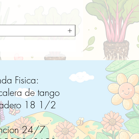
nda Fisica:
calera de tango
radero 18 1/2
ncion 24/7