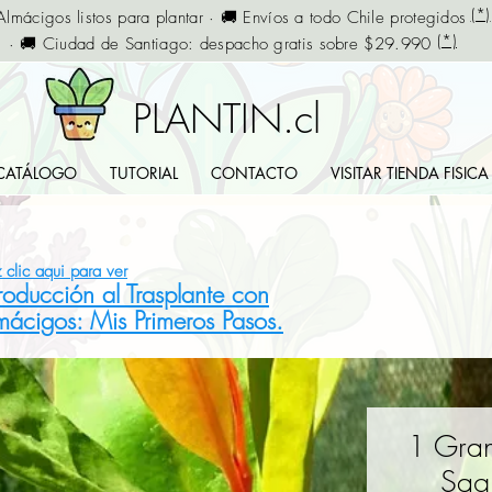
(*)
Almácigos listos para plantar · 🚚 Envíos a todo Chile protegidos
(*)
· 🚚 Ciudad de Santiago: despacho gratis sobre $29.990
PLANTIN.cl
CATÁLOGO
TUTORIAL
CONTACTO
VISITAR TIENDA FISICA
 clic aqui para ver
troducción al Trasplante con
mácigos: Mis Primeros Pasos.
1 Gran
Sag