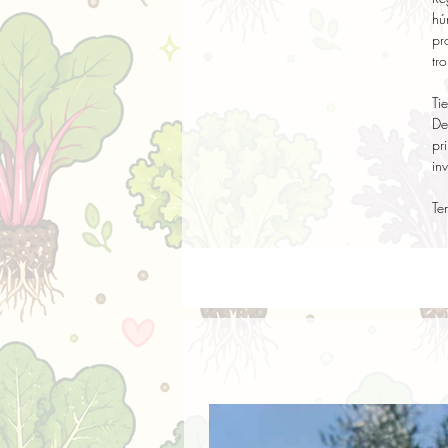
hú
pr
tr
Ti
De
pr
in
Te