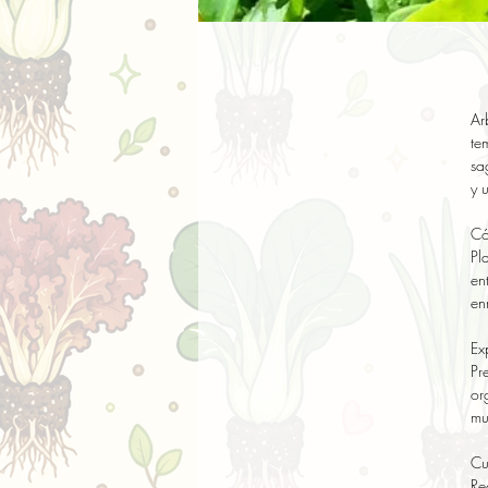
Ar
te
sa
y u
Có
Pl
en
en
Ex
Pr
or
mu
Cu
Re