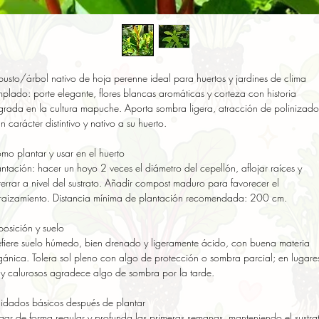
busto/árbol nativo de hoja perenne ideal para huertos y jardines de clima 
mplado: porte elegante, flores blancas aromáticas y corteza con historia 
grada en la cultura mapuche. Aporta sombra ligera, atracción de polinizador
n carácter distintivo y nativo a su huerto.

mo plantar y usar en el huerto

antación: hacer un hoyo 2 veces el diámetro del cepellón, aflojar raíces y 
terrar a nivel del sustrato. Añadir compost maduro para favorecer el 
raizamiento. Distancia mínima de plantación recomendada: 200 cm.

posición y suelo

efiere suelo húmedo, bien drenado y ligeramente ácido, con buena materia 
gánica. Tolera sol pleno con algo de protección o sombra parcial; en lugares
y calurosos agradece algo de sombra por la tarde.

idados básicos después de plantar

gar de forma regular y profunda las primeras semanas, manteniendo el sustrat