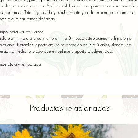
medo pero sin encharcar. Aplicar mulch alrededor para conservar humedad y
oteger raíces. Tutor ligero si hay mucho viento y poda mínima para formar el 
onco o eliminar ramas dañadas.

empo para ver resultados

sde plantín notará crecimiento en 1 a 3 meses; establecimiento firme en el 
imer año. Floración y porte adulto se aprecian en 3 a 5 años, siendo una 
versión a mediano plazo que embellece y aporta biodiversidad.

mperatura y temporada
Productos relacionados