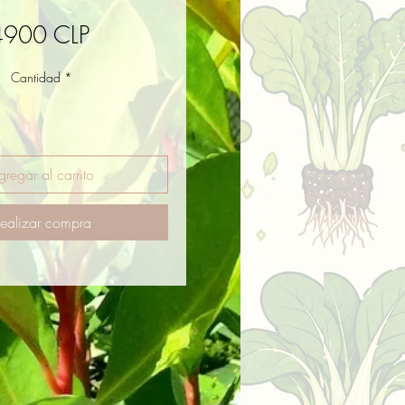
Precio
4900 CLP
Cantidad
*
gregar al carrito
ealizar compra