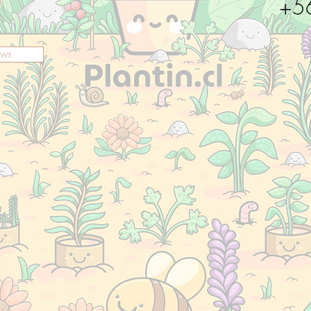
+5
ews