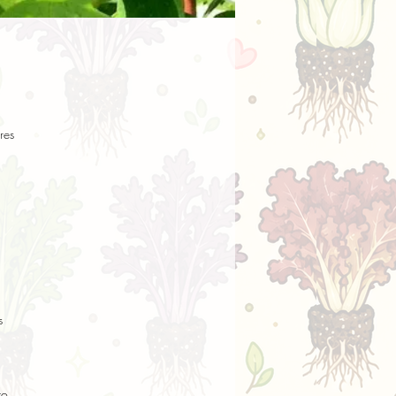
es 
 
o 