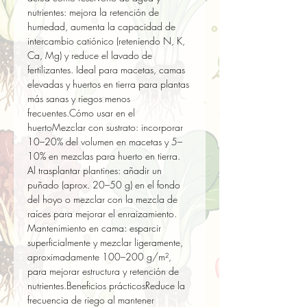
nutrientes: mejora la retención de 
humedad, aumenta la capacidad de 
intercambio catiónico (reteniendo N, K, 
Ca, Mg) y reduce el lavado de 
fertilizantes. Ideal para macetas, camas 
elevadas y huertos en tierra para plantas 
más sanas y riegos menos 
frecuentes.Cómo usar en el 
huertoMezclar con sustrato: incorporar 
10–20% del volumen en macetas y 5–
10% en mezclas para huerto en tierra.  
Al trasplantar plantines: añadir un 
puñado (aprox. 20–50 g) en el fondo 
del hoyo o mezclar con la mezcla de 
raíces para mejorar el enraizamiento.  
Mantenimiento en cama: esparcir 
superficialmente y mezclar ligeramente, 
aproximadamente 100–200 g/m², 
para mejorar estructura y retención de 
nutrientes.Beneficios prácticosReduce la 
frecuencia de riego al mantener 