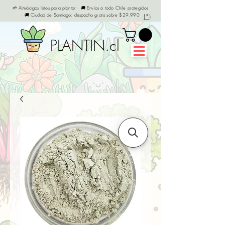
🌱 Almácigos listos para plantar · 🚚 Envíos a todo Chile protegidos
· 🚚 Ciudad de Santiago: despacho gratis sobre $29.990
(*)
PLANTIN.cl