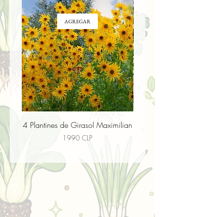
AGREGAR
4 Plantines de Girasol Maximilian
4 Plantines de Flor paj
Precio
1990 CLP