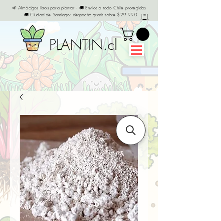
🌱 Almácigos listos para plantar · 🚚 Envíos a todo Chile protegidos
· 🚚 Ciudad de Santiago: despacho gratis sobre $29.990
(*)
PLANTIN.cl