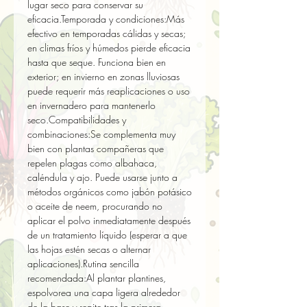
lugar seco para conservar su 
eficacia.Temporada y condiciones:Más 
efectivo en temporadas cálidas y secas; 
en climas fríos y húmedos pierde eficacia 
hasta que seque. Funciona bien en 
exterior; en invierno en zonas lluviosas 
puede requerir más reaplicaciones o uso 
en invernadero para mantenerlo 
seco.Compatibilidades y 
combinaciones:Se complementa muy 
bien con plantas compañeras que 
repelen plagas como albahaca, 
caléndula y ajo. Puede usarse junto a 
métodos orgánicos como jabón potásico 
o aceite de neem, procurando no 
aplicar el polvo inmediatamente después 
de un tratamiento líquido (esperar a que 
las hojas estén secas o alternar 
aplicaciones).Rutina sencilla 
recomendada:Al plantar plantines, 
espolvorea una capa ligera alrededor 
de la base y repite tras la primera 