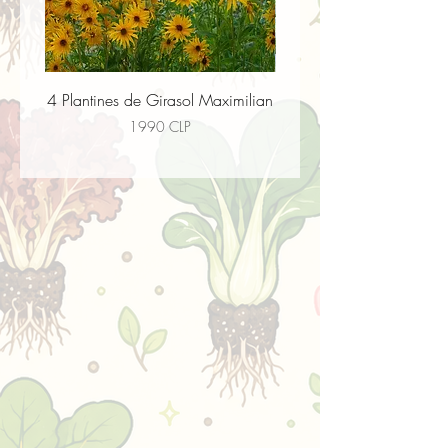
4 Plantines de Girasol Maximilian
4 Plantines de Flor paj
Precio
1990 CLP