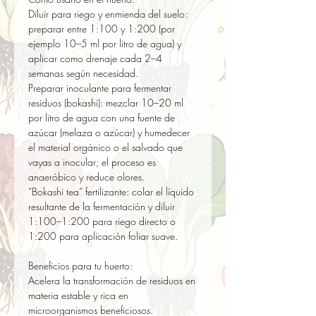
Diluir para riego y enmienda del suelo: 
preparar entre 1:100 y 1:200 (por 
ejemplo 10–5 ml por litro de agua) y 
aplicar como drenaje cada 2–4 
semanas según necesidad.  

Preparar inoculante para fermentar 
residuos (bokashi): mezclar 10–20 ml 
por litro de agua con una fuente de 
azúcar (melaza o azúcar) y humedecer 
el material orgánico o el salvado que 
vayas a inocular; el proceso es 
anaeróbico y reduce olores.  

“Bokashi tea” fertilizante: colar el líquido 
resultante de la fermentación y diluir 
1:100–1:200 para riego directo o 
1:200 para aplicación foliar suave.

Beneficios para tu huerto:

Acelera la transformación de residuos en 
materia estable y rica en 
microorganismos beneficiosos.  
