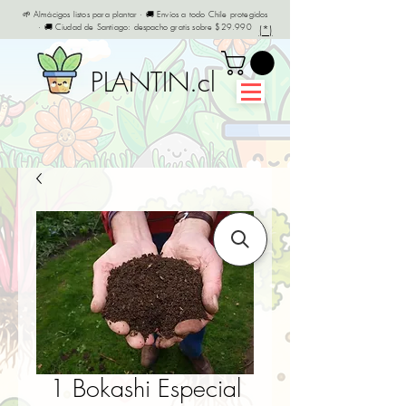
🌱 Almácigos listos para plantar · 🚚 Envíos a todo Chile protegidos
· 🚚 Ciudad de Santiago: despacho gratis sobre $29.990
(*)
PLANTIN.cl
1 Bokashi Especial