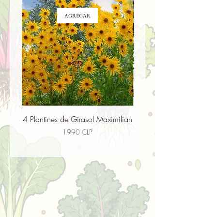
AGREGAR
4 Plantines de Girasol Maximilian
4 Plantines de Flor paj
Precio
1990 CLP