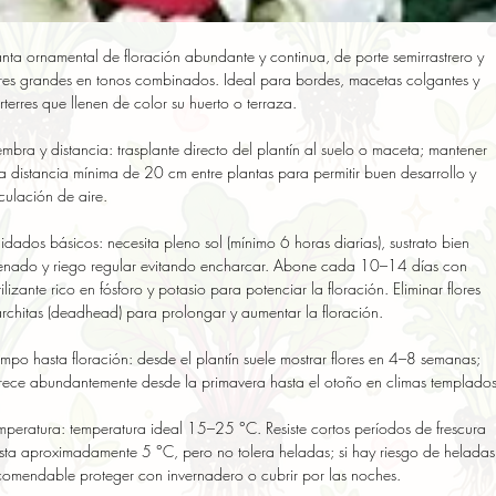
anta ornamental de floración abundante y continua, de porte semirrastrero y 
ores grandes en tonos combinados. Ideal para bordes, macetas colgantes y 
rterres que llenen de color su huerto o terraza.

embra y distancia: trasplante directo del plantín al suelo o maceta; mantener 
a distancia mínima de 20 cm entre plantas para permitir buen desarrollo y 
rculación de aire.

idados básicos: necesita pleno sol (mínimo 6 horas diarias), sustrato bien 
enado y riego regular evitando encharcar. Abone cada 10–14 días con 
rtilizante rico en fósforo y potasio para potenciar la floración. Eliminar flores 
rchitas (deadhead) para prolongar y aumentar la floración.

empo hasta floración: desde el plantín suele mostrar flores en 4–8 semanas; 
orece abundantemente desde la primavera hasta el otoño en climas templados.
mperatura: temperatura ideal 15–25 °C. Resiste cortos períodos de frescura 
sta aproximadamente 5 °C, pero no tolera heladas; si hay riesgo de heladas 
comendable proteger con invernadero o cubrir por las noches.
