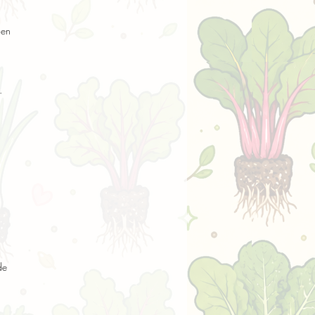
en 
 
e 