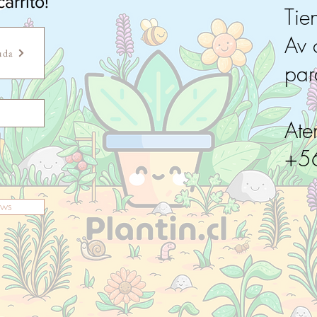
arrito!
Tie
Av 
uda
pa
Ate
+5
ews