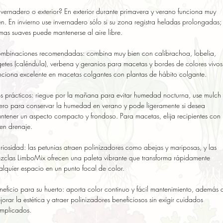
nvernadero o exterior? En exterior durante primavera y verano funciona muy 
en. En invierno use invernadero sólo si su zona registra heladas prolongadas; 
imas suaves puede mantenerse al aire libre.

mbinaciones recomendadas: combina muy bien con calibrachoa, lobelia, 
getes (caléndula), verbena y geranios para macetas y bordes de colores vivos.
nciona excelente en macetas colgantes con plantas de hábito colgante.

ps prácticos: riegue por la mañana para evitar humedad nocturna, use mulch 
gero para conservar la humedad en verano y pode ligeramente si desea 
ntener un aspecto compacto y frondoso. Para macetas, elija recipientes con 
en drenaje.

riosidad: las petunias atraen polinizadores como abejas y mariposas, y las 
zclas LimboMix ofrecen una paleta vibrante que transforma rápidamente 
alquier espacio en un punto focal de color.

neficio para su huerto: aporta color continuo y fácil mantenimiento, además d
jorar la estética y atraer polinizadores beneficiosos sin exigir cuidados 
mplicados.