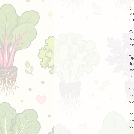
¿I
bi
cl
Co
ta
Fu
Ti
li
ma
bu
Cu
me
cu
Be
me
co