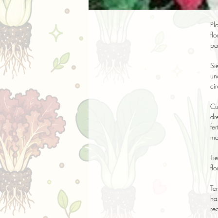
Pl
fl
pa
Si
un
ci
Cu
dr
fe
ma
Ti
fl
Te
ha
re