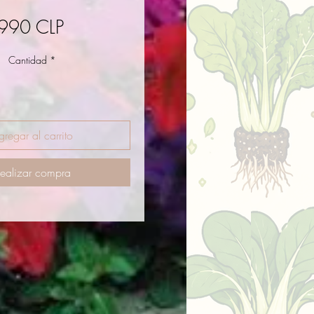
Precio
990 CLP
Cantidad
*
gregar al carrito
ealizar compra