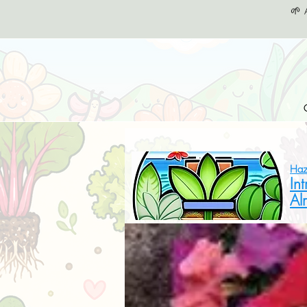
🌱 
Haz
In
Al