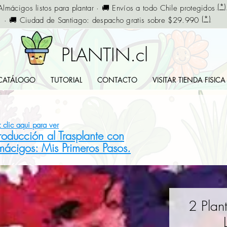
(*)
Almácigos listos para plantar · 🚚 Envíos a todo Chile protegidos
(*)
· 🚚 Ciudad de Santiago: despacho gratis sobre $29.990
PLANTIN.cl
CATÁLOGO
TUTORIAL
CONTACTO
VISITAR TIENDA FISICA
 clic aqui para ver
troducción al Trasplante con
mácigos: Mis Primeros Pasos.
2 Plan