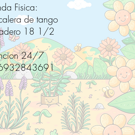
nda Fisica:
calera de tango
radero 18 1/2
ncion 24/7
6932843691