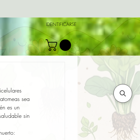
IDENTIFICARSE
celulares 
diatomeas sea 
ién es un 
saludable sin 
huerto: