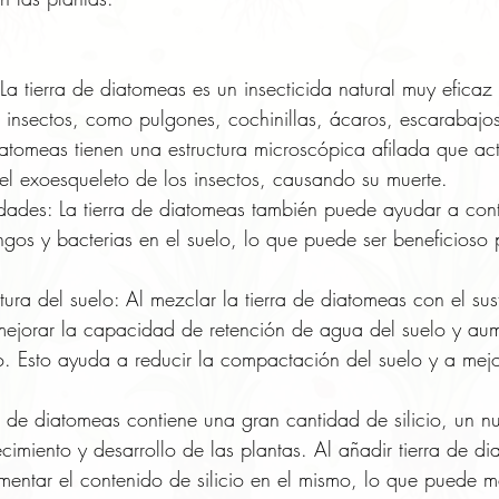
La tierra de diatomeas es un insecticida natural muy eficaz
insectos, como pulgones, cochinillas, ácaros, escarabajos,
diatomeas tienen una estructura microscópica afilada que a
el exoesqueleto de los insectos, causando su muerte.
dades: La tierra de diatomeas también puede ayudar a contr
ngos y bacterias en el suelo, lo que puede ser beneficioso 
tura del suelo: Al mezclar la tierra de diatomeas con el sus
mejorar la capacidad de retención de agua del suelo y aum
o. Esto ayuda a reducir la compactación del suelo y a mejo
rra de diatomeas contiene una gran cantidad de silicio, un nu
ecimiento y desarrollo de las plantas. Al añadir tierra de di
entar el contenido de silicio en el mismo, lo que puede me