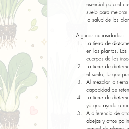
esencial para el cr
suelo para mejorar 
la salud de las pla
Algunas curiosidades:
La tierra de diatom
en las plantas. Las
cuerpos de los inse
La tierra de diatom
el suelo, lo que pu
Al mezclar la tierr
capacidad de reten
La tierra de diatom
ya que ayuda a red
A diferencia de otr
abejas y otros poli
control de plagas e