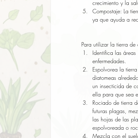
crecimiento y la sa
Compostaje: La tier
ya que ayuda a redu
Para utilizar la tierra d
Identifica las área
enfermedades.
Espolvorea la tierra
diatomeas alrededo
un insecticida de c
ella para que sea e
Rociado de tierra d
futuras plagas, mez
las hojas de las pl
espolvoreada o roci
Mezcla con el suelo