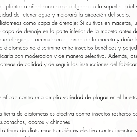
de plantar o añade una capa delgada en la superficie del s
idad de retener agua y mejorará la aireación del suelo.
 diatomeas como capa de drenaje: Si cultivas en macetas, uti
capa de drenaje en la parte inferior de la maceta antes de
 que el agua se acumule en el fondo de la maceta y dañe la
e diatomeas no discrimina entre insectos benéficos y perjudi
licarla con moderación y de manera selectiva. Además, as
iatomeas de calidad y de seguir las instrucciones del fabrica
es eficaz contra una amplia variedad de plagas en el huerto
La tierra de diatomeas es efectiva contra insectos rastreros 
cucarachas, ácaros y chinches.
 La tierra de diatomeas también es efectiva contra insectos 