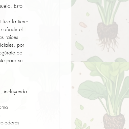
uelo. Esto 
liza la tierra 
 añadir el 
s raíces.
ciales, por 
egúrate de 
nte para su 
, incluyendo:
como 
voladores 