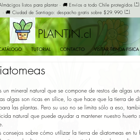
(*)
Almácigos listos para plantar · 🚚 Envíos a todo Chile protegidos
(*)
· 🚚 Ciudad de Santiago: despacho gratis sobre $29.990
PLANTIN.cl
CATÁLOGO
TUTORIAL
CONTACTO
VISITAR TIENDA FISICA
Diatomeas
es un mineral natural que se compone de restos de algas uni
s algas son ricas en sílice, lo que hace que la tierra de 
e para las plantas. Pero su uso no se limita sólo a eso, tamb
gicida natural que puede ayudar a mantener nuestro huerto 
e.
consejos sobre cómo utilizar la tierra de diatomeas en tu 