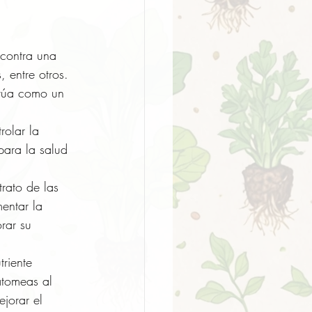
 contra una 
 entre otros. 
ctúa como un 
olar la 
para la salud 
trato de las 
entar la 
rar su 
triente 
atomeas al 
jorar el 