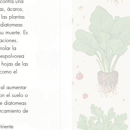
 contra una 
as, ácaros, 
las plantas 
 diatomeas 
su muerte. Es 
taciones.
olar la 
 espolvorea 
 hojas de las 
 como el 
 al aumentar 
on el suelo o 
de diatomeas 
arcamiento de 
triente 