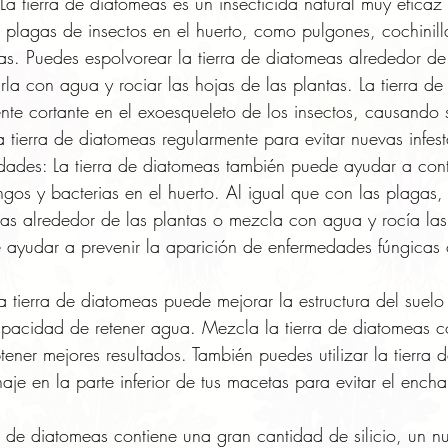
La tierra de diatomeas es un insecticida natural muy eficaz
plagas de insectos en el huerto, como pulgones, cochinill
s. Puedes espolvorear la tierra de diatomeas alrededor de 
la con agua y rociar las hojas de las plantas. La tierra de
te cortante en el exoesqueleto de los insectos, causando 
la tierra de diatomeas regularmente para evitar nuevas infes
dades: La tierra de diatomeas también puede ayudar a contr
ngos y bacterias en el huerto. Al igual que con las plagas,
eas alrededor de las plantas o mezcla con agua y rocía las
e ayudar a prevenir la aparición de enfermedades fúngicas
a tierra de diatomeas puede mejorar la estructura del suelo
apacidad de retener agua. Mezcla la tierra de diatomeas c
ener mejores resultados. También puedes utilizar la tierra 
e en la parte inferior de tus macetas para evitar el ench
rra de diatomeas contiene una gran cantidad de silicio, un nu