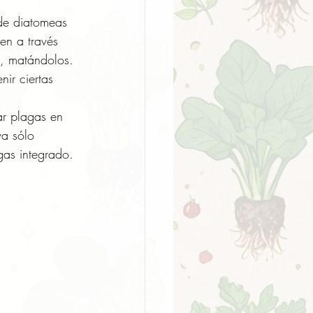
 de diatomeas 
en a través 
a, matándolos.
ir ciertas 
ar plagas en 
va sólo 
as integrado.